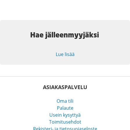
Hae jälleenmyyjäksi
Lue lisää
ASIAKASPALVELU
Oma tili
Palaute
Usein kysyttyä
Toimitusehdot
Rekisteri- ja tietosuojaseloste