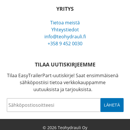
YRITYS
Tietoa meistä
Yhteystiedot
info@teohydrauli.fi
+358 9 452 0030
TILAA UUTISKIRJEEMME
Tilaa EasyTrailerPart-uutiskirje! Saat ensimmäisenä
sähköpostiisi tietoa verkkokauppamme
uutuuksista ja tarjouksista.
Sähköposti
*
© 2026 Teohydrauli Oy