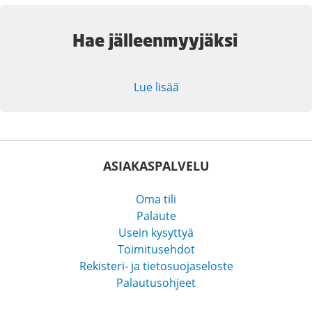
Hae jälleenmyyjäksi
Lue lisää
ASIAKASPALVELU
Oma tili
Palaute
Usein kysyttyä
Toimitusehdot
Rekisteri- ja tietosuojaseloste
Palautusohjeet