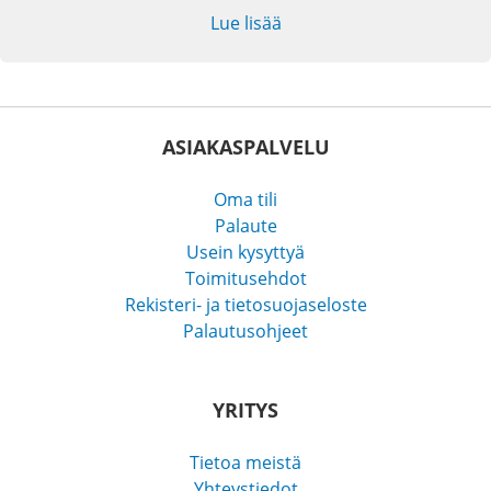
Lue lisää
ASIAKASPALVELU
Oma tili
Palaute
Usein kysyttyä
Toimitusehdot
Rekisteri- ja tietosuojaseloste
Palautusohjeet
YRITYS
Tietoa meistä
Yhteystiedot