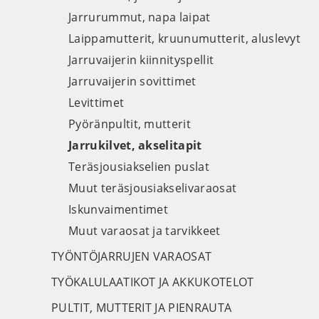
Jarrurummut, napa laipat
Laippamutterit, kruunumutterit, aluslevyt
Jarruvaijerin kiinnityspellit
Jarruvaijerin sovittimet
Levittimet
Pyöränpultit, mutterit
Jarrukilvet, akselitapit
Teräsjousiakselien puslat
Muut teräsjousiakselivaraosat
Iskunvaimentimet
Muut varaosat ja tarvikkeet
TYÖNTÖJARRUJEN VARAOSAT
TYÖKALULAATIKOT JA AKKUKOTELOT
PULTIT, MUTTERIT JA PIENRAUTA