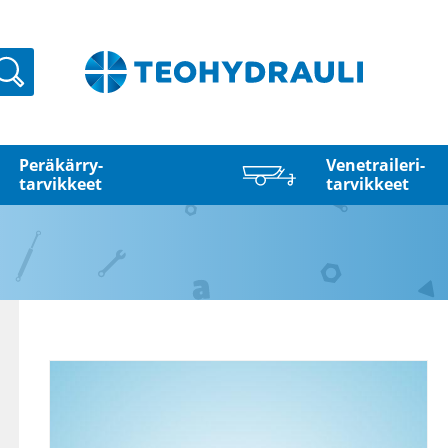
Haku
Peräkärry­
Venetraileri­
tarvikkeet
tarvikkeet