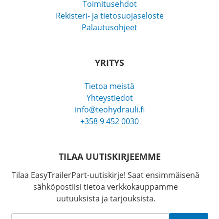
Toimitusehdot
Rekisteri- ja tietosuojaseloste
Palautusohjeet
YRITYS
Tietoa meistä
Yhteystiedot
info@teohydrauli.fi
+358 9 452 0030
TILAA UUTISKIRJEEMME
Tilaa EasyTrailerPart-uutiskirje! Saat ensimmäisenä
sähköpostiisi tietoa verkkokauppamme
uutuuksista ja tarjouksista.
Sähköposti
*