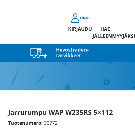
KIRJAUDU
HAE
JÄLLEENMYYJÄKSI
Hevostraileri­
tarvikkeet
Jarrurumpu WAP W235RS 5×112
Tuotenumero:
30772