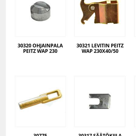
30320 OHJAINPALA
30321 LEVITIN PEITZ
PEITZ WAP 230
WAP 230X40/50
30775
30317 SÄÄTÖKIILA