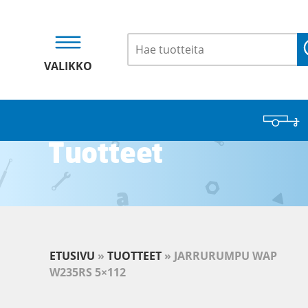
VALIKKO
Tuotteet
ETUSIVU
»
TUOTTEET
»
JARRURUMPU WAP
W235RS 5×112