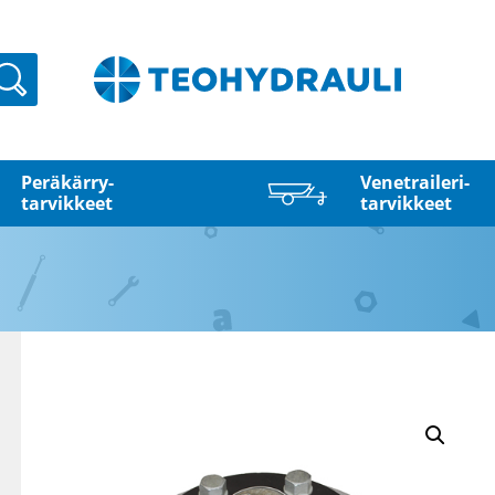
Haku
Peräkärry­
Venetraileri­
tarvikkeet
tarvikkeet