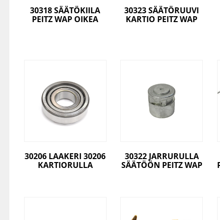
30318 SÄÄTÖKIILA
30323 SÄÄTÖRUUVI
PEITZ WAP OIKEA
KARTIO PEITZ WAP
30206 LAAKERI 30206
30322 JARRURULLA
KARTIORULLA
SÄÄTÖÖN PEITZ WAP