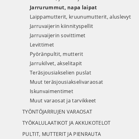
Jarrurummut, napa laipat
Laippamutterit, kruunumutterit, aluslevyt
Jarruvaijerin kiinnityspellit
Jarruvaijerin sovittimet
Levittimet
Pyöränpultit, mutterit
Jarrukilvet, akselitapit
Teräsjousiakselien puslat
Muut teräsjousiakselivaraosat
Iskunvaimentimet
Muut varaosat ja tarvikkeet
TYÖNTÖJARRUJEN VARAOSAT
TYÖKALULAATIKOT JA AKKUKOTELOT
PULTIT, MUTTERIT JA PIENRAUTA