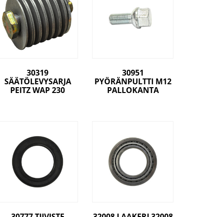
30319
30951
SÄÄTÖLEVYSARJA
PYÖRÄNPULTTI M12
PEITZ WAP 230
PALLOKANTA
30777 TIIVISTE
32008 LAAKERI 32008