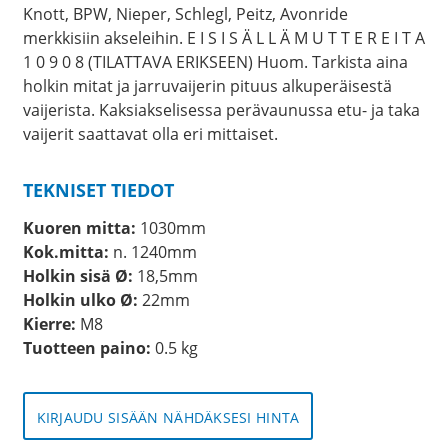
Knott, BPW, Nieper, Schlegl, Peitz, Avonride
merkkisiin akseleihin. E I S I S Ä L L Ä M U T T E R E I T A
1 0 9 0 8 (TILATTAVA ERIKSEEN) Huom. Tarkista aina
holkin mitat ja jarruvaijerin pituus alkuperäisestä
vaijerista. Kaksiakselisessa perävaunussa etu- ja taka
vaijerit saattavat olla eri mittaiset.
TEKNISET TIEDOT
Kuoren mitta:
1030mm
Kok.mitta:
n. 1240mm
Holkin sisä Ø:
18,5mm
Holkin ulko Ø:
22mm
Kierre:
M8
Tuotteen paino:
0.5 kg
KIRJAUDU SISÄÄN NÄHDÄKSESI HINTA