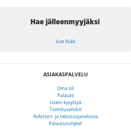
Hae jälleenmyyjäksi
Lue lisää
ASIAKASPALVELU
Oma tili
Palaute
Usein kysyttyä
Toimitusehdot
Rekisteri- ja tietosuojaseloste
Palautusohjeet