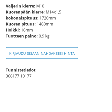
Vaijerin kierre:
M10
Kuorenpään kierre:
M14x1,5
kokonaispituus:
1720mm
Kuoren pituus:
1460mm
Holkki:
16mm
Tuotteen paino:
0.9 kg
KIRJAUDU SISÄÄN NÄHDÄKSESI HINTA
Tunnistetiedot
366177 10177