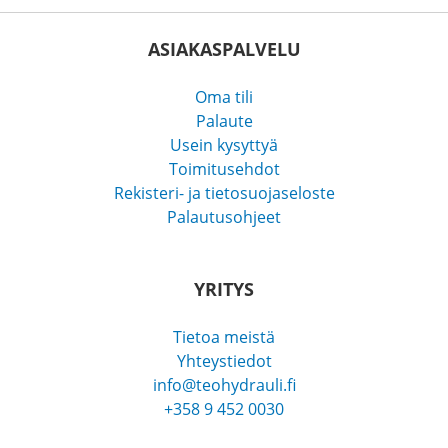
ASIAKASPALVELU
Oma tili
Palaute
Usein kysyttyä
Toimitusehdot
Rekisteri- ja tietosuojaseloste
Palautusohjeet
YRITYS
Tietoa meistä
Yhteystiedot
info@teohydrauli.fi
+358 9 452 0030