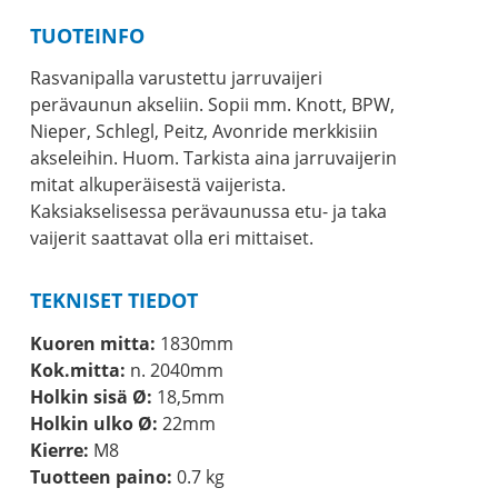
TUOTEINFO
Rasvanipalla varustettu jarruvaijeri
perävaunun akseliin. Sopii mm. Knott, BPW,
Nieper, Schlegl, Peitz, Avonride merkkisiin
akseleihin. Huom. Tarkista aina jarruvaijerin
mitat alkuperäisestä vaijerista.
Kaksiakselisessa perävaunussa etu- ja taka
vaijerit saattavat olla eri mittaiset.
TEKNISET TIEDOT
Kuoren mitta:
1830mm
Kok.mitta:
n. 2040mm
Holkin sisä Ø:
18,5mm
Holkin ulko Ø:
22mm
Kierre:
M8
Tuotteen paino:
0.7 kg