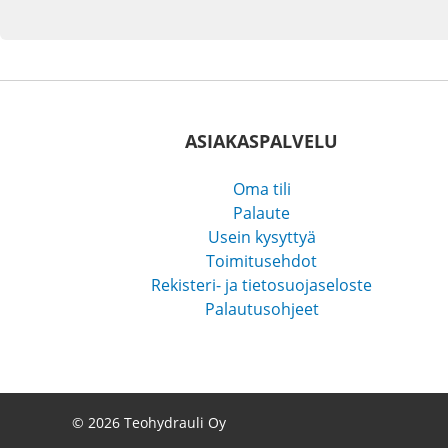
ASIAKASPALVELU
Oma tili
Palaute
Usein kysyttyä
Toimitusehdot
Rekisteri- ja tietosuojaseloste
Palautusohjeet
© 2026 Teohydrauli Oy