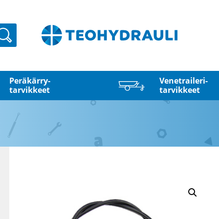
Haku
Peräkärry­
Venetraileri­
tarvikkeet
tarvikkeet