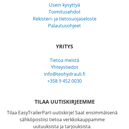
Usein kysyttyä
Toimitusehdot
Rekisteri- ja tietosuojaseloste
Palautusohjeet
YRITYS
Tietoa meistä
Yhteystiedot
info@teohydrauli.fi
+358 9 452 0030
TILAA UUTISKIRJEEMME
Tilaa EasyTrailerPart-uutiskirje! Saat ensimmäisenä
sähköpostiisi tietoa verkkokauppamme
uutuuksista ja tarjouksista.