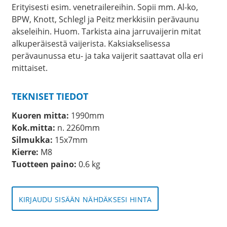
Erityisesti esim. venetrailereihin. Sopii mm. Al-ko,
BPW, Knott, Schlegl ja Peitz merkkisiin perävaunu
akseleihin. Huom. Tarkista aina jarruvaijerin mitat
alkuperäisestä vaijerista. Kaksiakselisessa
perävaunussa etu- ja taka vaijerit saattavat olla eri
mittaiset.
TEKNISET TIEDOT
Kuoren mitta:
1990mm
Kok.mitta:
n. 2260mm
Silmukka:
15x7mm
Kierre:
M8
Tuotteen paino:
0.6 kg
KIRJAUDU SISÄÄN NÄHDÄKSESI HINTA