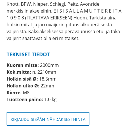
Knott, BPW, Nieper, Schlegl, Peitz, Avonride
merkkisiin akseleihin. E I S I S Ä L L Ä M U T T E R E I T A
1 0 9 0 8 (TILATTAVA ERIKSEEN) Huom. Tarkista aina
holkin mitat ja jarruvaijerin pituus alkuperäisestä
vaijerista. Kaksiakselisessa perävaunussa etu- ja taka
vaijerit saattavat olla eri mittaiset.
TEKNISET TIEDOT
Kuoren mitta:
2000mm
Kok.mitta:
n. 2210mm
Holkin sisä Ø:
18,5mm
Holkin ulko Ø:
22mm
Kierre:
M8
Tuotteen paino:
1.0 kg
KIRJAUDU SISÄÄN NÄHDÄKSESI HINTA