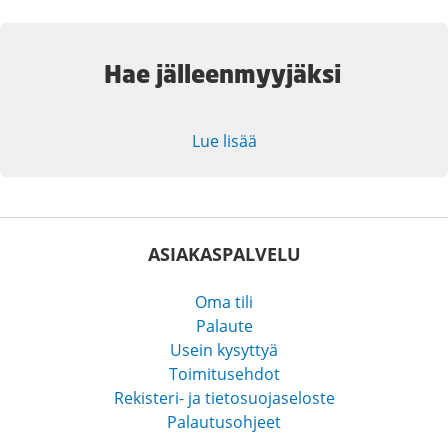
Hae jälleenmyyjäksi
Lue lisää
ASIAKASPALVELU
Oma tili
Palaute
Usein kysyttyä
Toimitusehdot
Rekisteri- ja tietosuojaseloste
Palautusohjeet