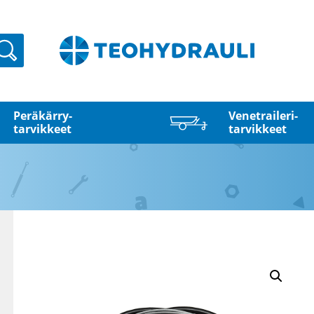
Haku
Peräkärry­
Venetraileri­
tarvikkeet
tarvikkeet