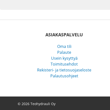
ASIAKASPALVELU
Oma tili
Palaute
Usein kysyttyä
Toimitusehdot
Rekisteri- ja tietosuojaseloste
Palautusohjeet
© 2026 Teohydrauli Oy