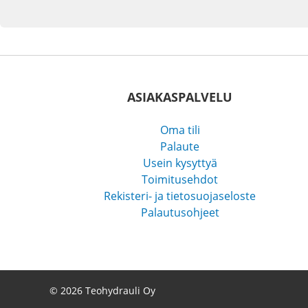
ASIAKASPALVELU
Oma tili
Palaute
Usein kysyttyä
Toimitusehdot
Rekisteri- ja tietosuojaseloste
Palautusohjeet
© 2026 Teohydrauli Oy