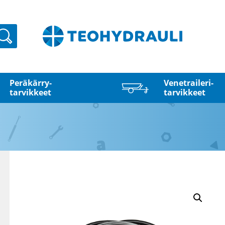
Haku
Peräkärry­
Venetraileri­
tarvikkeet
tarvikkeet