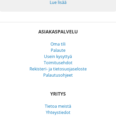
Lue lisää
ASIAKASPALVELU
Oma tili
Palaute
Usein kysyttyä
Toimitusehdot
Rekisteri- ja tietosuojaseloste
Palautusohjeet
YRITYS
Tietoa meistä
Yhteystiedot