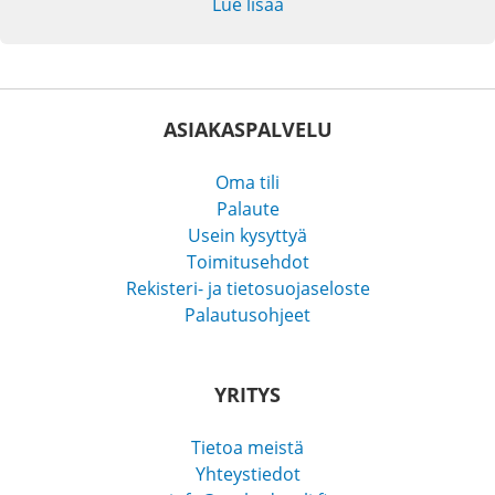
Lue lisää
ASIAKASPALVELU
Oma tili
Palaute
Usein kysyttyä
Toimitusehdot
Rekisteri- ja tietosuojaseloste
Palautusohjeet
YRITYS
Tietoa meistä
Yhteystiedot