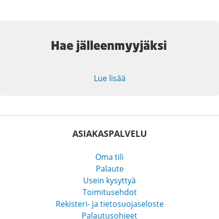
Hae jälleenmyyjäksi
Lue lisää
ASIAKASPALVELU
Oma tili
Palaute
Usein kysyttyä
Toimitusehdot
Rekisteri- ja tietosuojaseloste
Palautusohjeet