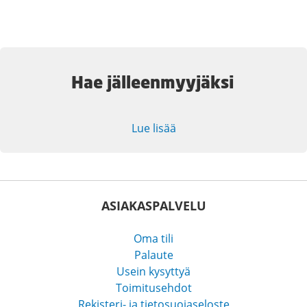
Hae jälleenmyyjäksi
Lue lisää
ASIAKASPALVELU
Oma tili
Palaute
Usein kysyttyä
Toimitusehdot
Rekisteri- ja tietosuojaseloste