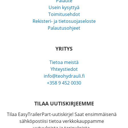
Palaute
Usein kysyttyä
Toimitusehdot
Rekisteri- ja tietosuojaseloste
Palautusohjeet
YRITYS
Tietoa meistä
Yhteystiedot
info@teohydrauli.fi
+358 9 452 0030
TILAA UUTISKIRJEEMME
Tilaa EasyTrailerPart-uutiskirje! Saat ensimmäisenä
sähköpostiisi tietoa verkkokauppamme