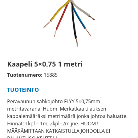
Kaapeli 5×0,75 1 metri
Tuotenumero:
15885
TUOTEINFO
Perävaunun sähkojohto FLYY 5×0,75mm
metritavarana. Huom. Merkatkaa tilauksen
kappalemääräksi metrimäärä jonka johtoa haluatte.
Hinnat: 1kpl = 1m, 2kpl=2m jne. HUOM !
MÄÄRÄMITTAAN KATKAISTULLA JOHDOLLA EI