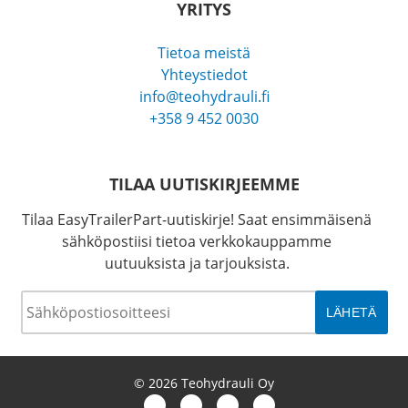
YRITYS
Tietoa meistä
Yhteystiedot
info@teohydrauli.fi
+358 9 452 0030
TILAA UUTISKIRJEEMME
Tilaa EasyTrailerPart-uutiskirje! Saat ensimmäisenä
sähköpostiisi tietoa verkkokauppamme
uutuuksista ja tarjouksista.
Sähköposti
*
© 2026 Teohydrauli Oy