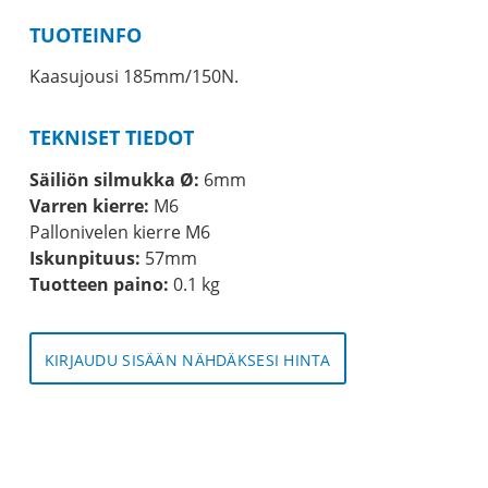
TUOTEINFO
Kaasujousi 185mm/150N.
TEKNISET TIEDOT
Säiliön silmukka Ø:
6mm
Varren kierre:
M6
Pallonivelen kierre M6
Iskunpituus:
57mm
Tuotteen paino:
0.1 kg
KIRJAUDU SISÄÄN NÄHDÄKSESI HINTA