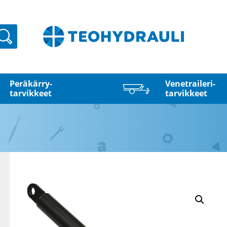
Haku
Peräkärry­
Venetraileri­
tarvikkeet
tarvikkeet