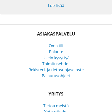
Lue lisää
ASIAKASPALVELU
Oma tili
Palaute
Usein kysyttyä
Toimitusehdot
Rekisteri- ja tietosuojaseloste
Palautusohjeet
YRITYS
Tietoa meistä
Yhteystiedot