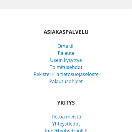
ASIAKASPALVELU
Oma tili
Palaute
Usein kysyttyä
Toimitusehdot
Rekisteri- ja tietosuojaseloste
Palautusohjeet
YRITYS
Tietoa meistä
Yhteystiedot
info@teohydrauli.fi