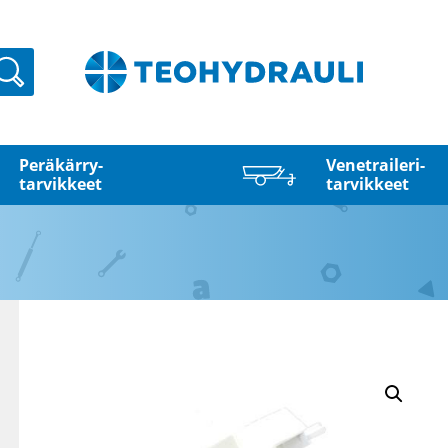
Haku
Peräkärry­
Venetraileri­
tarvikkeet
tarvikkeet