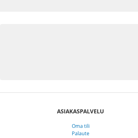
ASIAKASPALVELU
Oma tili
Palaute