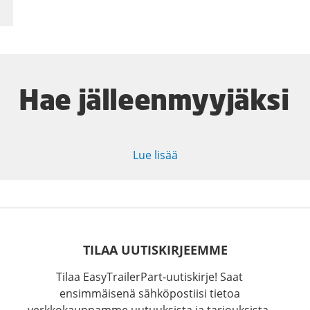
Hae jälleenmyyjäksi
Lue lisää
TILAA UUTISKIRJEEMME
Tilaa EasyTrailerPart-uutiskirje! Saat
ensimmäisenä sähköpostiisi tietoa
verkkokauppamme uutuuksista ja tarjouksista.