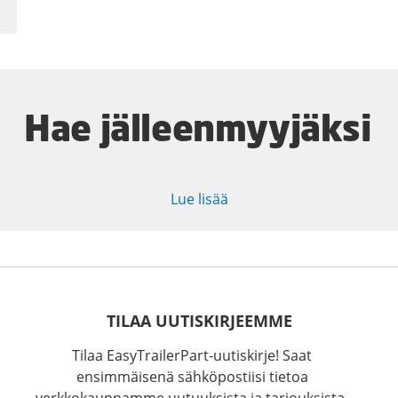
Hae jälleenmyyjäksi
Lue lisää
TILAA UUTISKIRJEEMME
Tilaa EasyTrailerPart-uutiskirje! Saat
ensimmäisenä sähköpostiisi tietoa
verkkokauppamme uutuuksista ja tarjouksista.