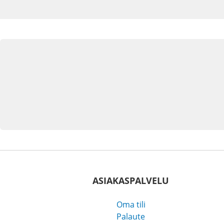
ASIAKASPALVELU
Oma tili
Palaute