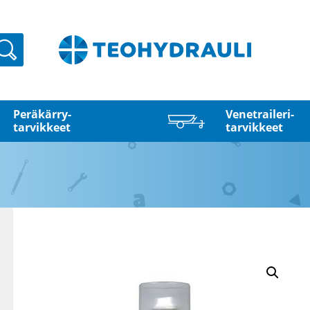
Haku
Peräkärry­
Venetraileri­
tarvikkeet
tarvikkeet