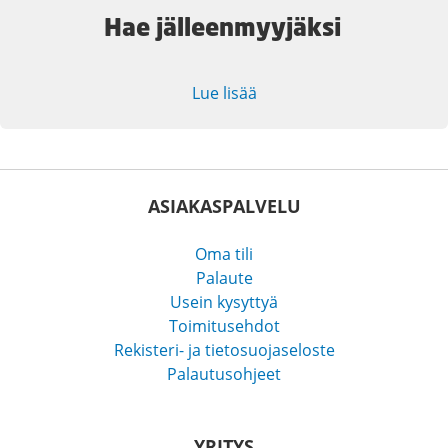
Hae jälleenmyyjäksi
Lue lisää
ASIAKASPALVELU
Oma tili
Palaute
Usein kysyttyä
Toimitusehdot
Rekisteri- ja tietosuojaseloste
Palautusohjeet
YRITYS