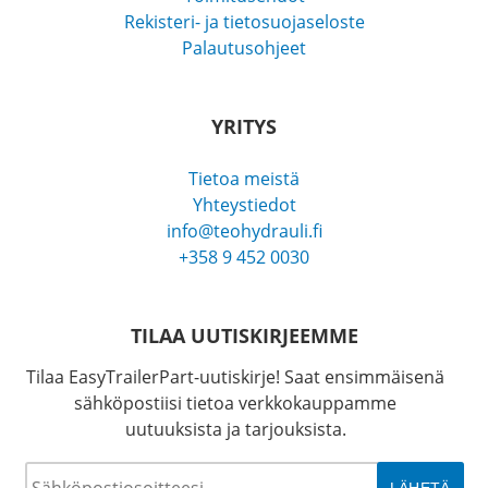
Rekisteri- ja tietosuojaseloste
Palautusohjeet
YRITYS
Tietoa meistä
Yhteystiedot
info@teohydrauli.fi
+358 9 452 0030
TILAA UUTISKIRJEEMME
Tilaa EasyTrailerPart-uutiskirje! Saat ensimmäisenä
sähköpostiisi tietoa verkkokauppamme
uutuuksista ja tarjouksista.
Sähköposti
*