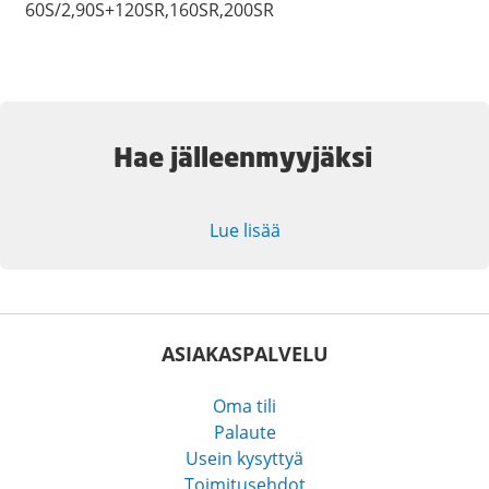
60S/2,90S+120SR,160SR,200SR
Hae jälleenmyyjäksi
Lue lisää
ASIAKASPALVELU
Oma tili
Palaute
Usein kysyttyä
Toimitusehdot