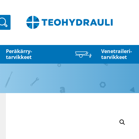
Haku
Peräkärry­
Venetraileri­
tarvikkeet
tarvikkeet