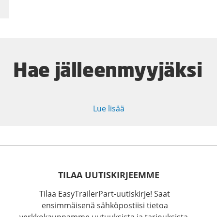
Hae jälleenmyyjäksi
Lue lisää
TILAA UUTISKIRJEEMME
Tilaa EasyTrailerPart-uutiskirje! Saat
ensimmäisenä sähköpostiisi tietoa
verkkokauppamme uutuuksista ja tarjouksista.