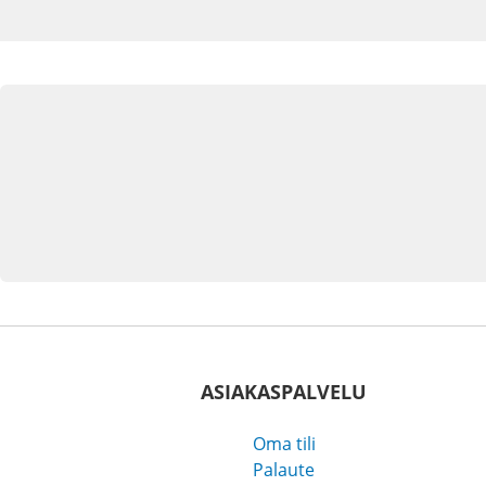
ASIAKASPALVELU
Oma tili
Palaute