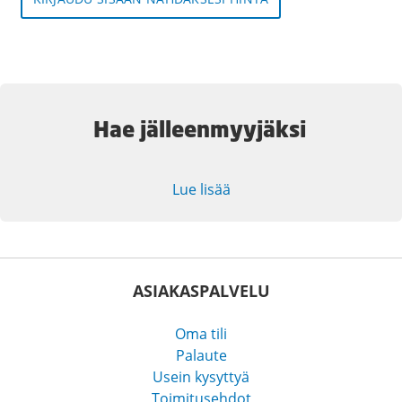
Hae jälleenmyyjäksi
Lue lisää
ASIAKASPALVELU
Oma tili
Palaute
Usein kysyttyä
Toimitusehdot