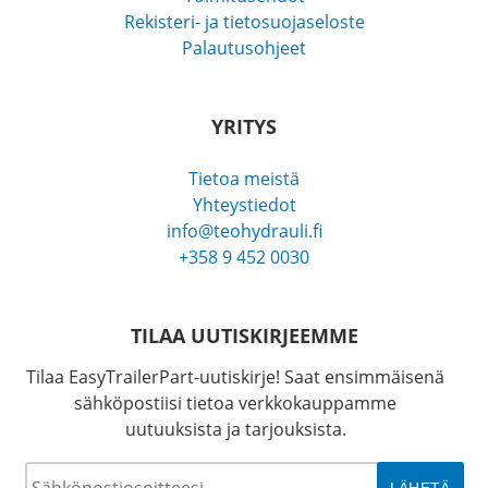
Rekisteri- ja tietosuojaseloste
Palautusohjeet
YRITYS
Tietoa meistä
Yhteystiedot
info@teohydrauli.fi
+358 9 452 0030
TILAA UUTISKIRJEEMME
Tilaa EasyTrailerPart-uutiskirje! Saat ensimmäisenä
sähköpostiisi tietoa verkkokauppamme
uutuuksista ja tarjouksista.
Sähköposti
*