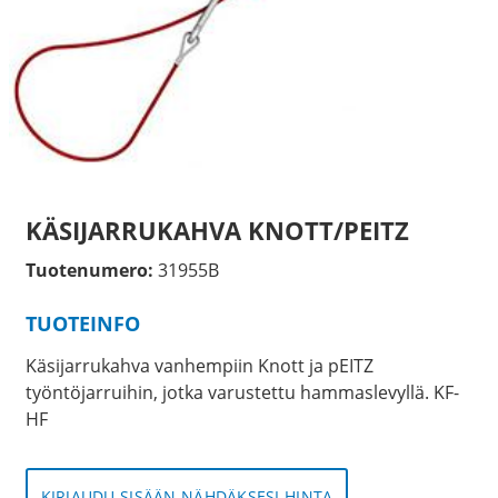
KÄSIJARRUKAHVA KNOTT/PEITZ
Tuotenumero:
31955B
TUOTEINFO
Käsijarrukahva vanhempiin Knott ja pEITZ
työntöjarruihin, jotka varustettu hammaslevyllä. KF-
HF
KIRJAUDU SISÄÄN NÄHDÄKSESI HINTA