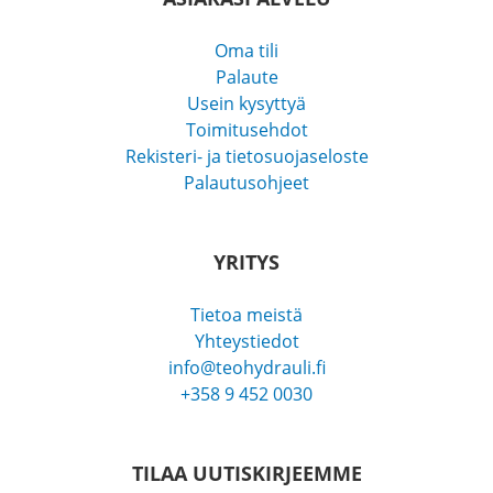
Oma tili
Palaute
Usein kysyttyä
Toimitusehdot
Rekisteri- ja tietosuojaseloste
Palautusohjeet
YRITYS
Tietoa meistä
Yhteystiedot
info@teohydrauli.fi
+358 9 452 0030
TILAA UUTISKIRJEEMME