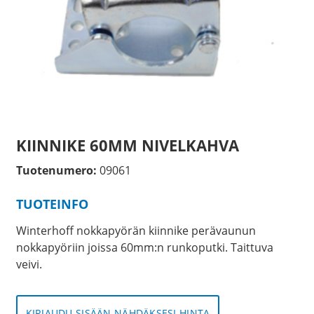
KIINNIKE 60MM NIVELKAHVA
Tuotenumero:
09061
TUOTEINFO
Winterhoff nokkapyörän kiinnike perävaunun
nokkapyöriin joissa 60mm:n runkoputki. Taittuva
veivi.
KIRJAUDU SISÄÄN NÄHDÄKSESI HINTA