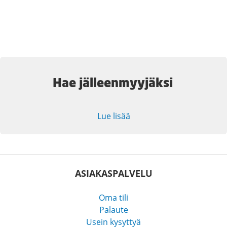
Hae jälleenmyyjäksi
Lue lisää
ASIAKASPALVELU
Oma tili
Palaute
Usein kysyttyä