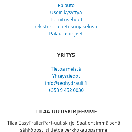
Palaute
Usein kysyttyä
Toimitusehdot
Rekisteri- ja tietosuojaseloste
Palautusohjeet
YRITYS
Tietoa meistä
Yhteystiedot
info@teohydrauli.fi
+358 9 452 0030
TILAA UUTISKIRJEEMME
Tilaa EasyTrailerPart-uutiskirje! Saat ensimmäisenä
sähköpostiisi tietoa verkkokauppamme