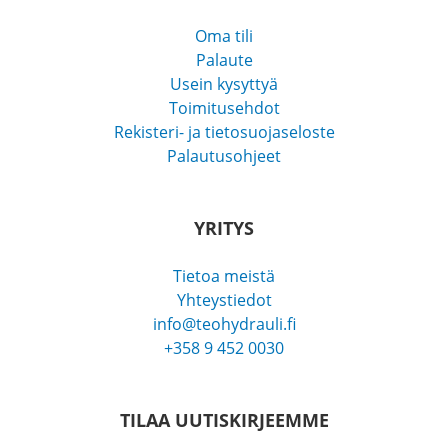
Oma tili
Palaute
Usein kysyttyä
Toimitusehdot
Rekisteri- ja tietosuojaseloste
Palautusohjeet
YRITYS
Tietoa meistä
Yhteystiedot
info@teohydrauli.fi
+358 9 452 0030
TILAA UUTISKIRJEEMME