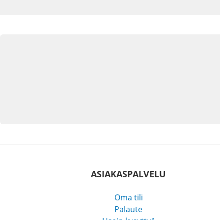
ASIAKASPALVELU
Oma tili
Palaute