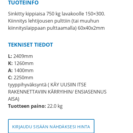
TUOTEINFO
Sinkitty kippiaisa 750 kg lavakoolle 150×300.
Kiinnitys lehtijousen pulttiin (tai muuhun
kiinnityslaippaan pulttaamalla) 60x40x2mm
TEKNISET TIEDOT
L:
2409mm
K:
1260mm
A:
1400mm
C:
2250mm
tyyppihyväksyntä ( KÄY UUSIIN ITSE
RAKENNETTAVIIN KÄRRYIHIN/ ENSIASENNUS
AISA)
Tuotteen paino:
22.0 kg
KIRJAUDU SISÄÄN NÄHDÄKSESI HINTA