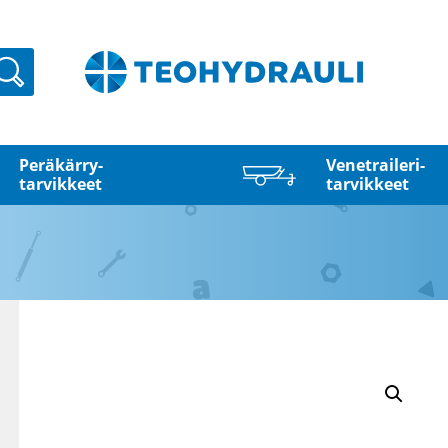
Haku
Peräkärry­
Venetraileri­
tarvikkeet
tarvikkeet