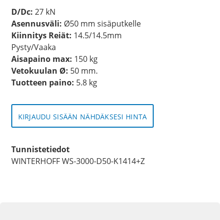
D/Dc:
27 kN
Asennusväli:
Ø50 mm sisäputkelle
Kiinnitys Reiät:
14.5/14.5mm
Pysty/Vaaka
Aisapaino max:
150 kg
Vetokuulan Ø:
50 mm.
Tuotteen paino:
5.8 kg
KIRJAUDU SISÄÄN NÄHDÄKSESI HINTA
Tunnistetiedot
WINTERHOFF WS-3000-D50-K1414+Z