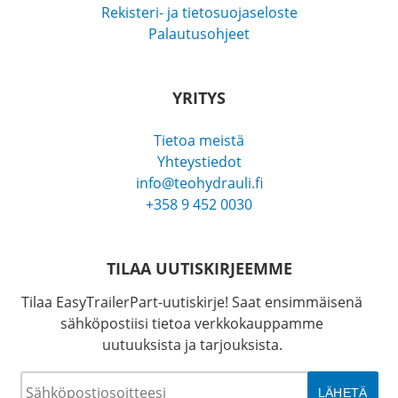
Rekisteri- ja tietosuojaseloste
Palautusohjeet
YRITYS
Tietoa meistä
Yhteystiedot
info@teohydrauli.fi
+358 9 452 0030
TILAA UUTISKIRJEEMME
Tilaa EasyTrailerPart-uutiskirje! Saat ensimmäisenä
sähköpostiisi tietoa verkkokauppamme
uutuuksista ja tarjouksista.
Sähköposti
*