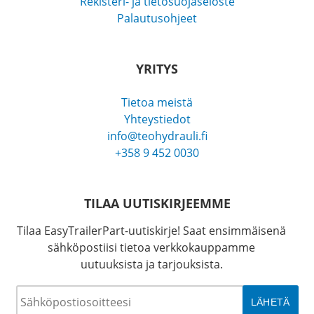
Rekisteri- ja tietosuojaseloste
Palautusohjeet
YRITYS
Tietoa meistä
Yhteystiedot
info@teohydrauli.fi
+358 9 452 0030
TILAA UUTISKIRJEEMME
Tilaa EasyTrailerPart-uutiskirje! Saat ensimmäisenä
sähköpostiisi tietoa verkkokauppamme
uutuuksista ja tarjouksista.
Sähköposti
*