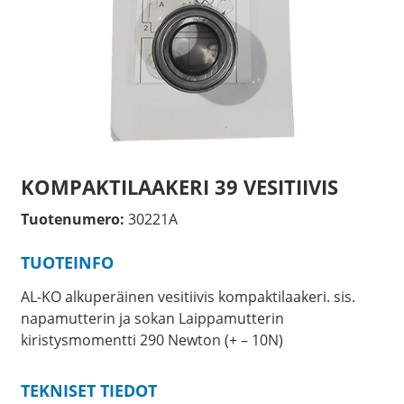
KOMPAKTILAAKERI 39 VESITIIVIS
Tuotenumero:
30221A
TUOTEINFO
AL-KO alkuperäinen vesitiivis kompaktilaakeri. sis.
napamutterin ja sokan Laippamutterin
kiristysmomentti 290 Newton (+ – 10N)
TEKNISET TIEDOT