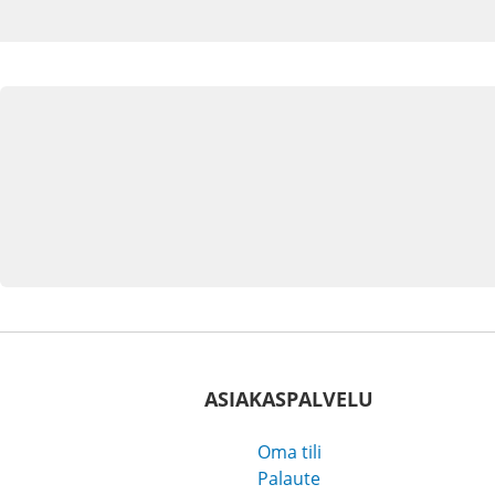
ASIAKASPALVELU
Oma tili
Palaute