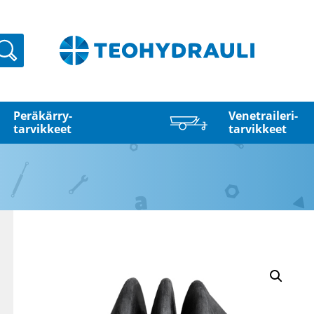
Haku
Peräkärry­
Venetraileri­
tarvikkeet
tarvikkeet