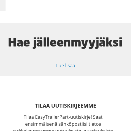
Hae jälleenmyyjäksi
Lue lisää
TILAA UUTISKIRJEEMME
Tilaa EasyTrailerPart-uutiskirje! Saat
ensimmäisenä sähköpostiisi tietoa
verkkokauppamme uutuuksista ja tarjouksista.