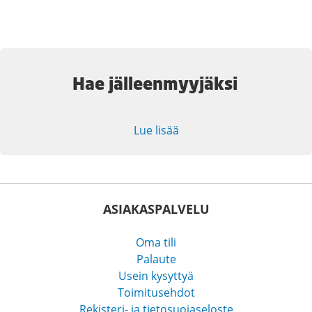
Hae jälleenmyyjäksi
Lue lisää
ASIAKASPALVELU
Oma tili
Palaute
Usein kysyttyä
Toimitusehdot
Rekisteri- ja tietosuojaseloste