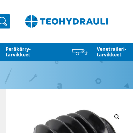
Haku
Peräkärry­
Venetraileri­
tarvikkeet
tarvikkeet