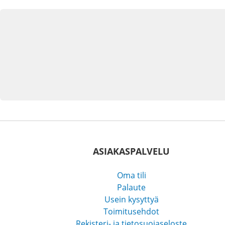
ASIAKASPALVELU
Oma tili
Palaute
Usein kysyttyä
Toimitusehdot
Rekisteri- ja tietosuojaseloste