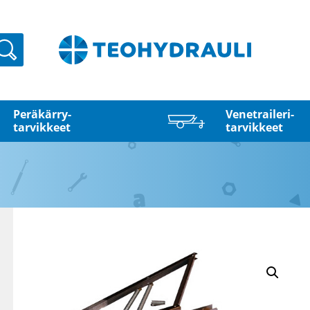
Haku
Peräkärry­
Venetraileri­
tarvikkeet
tarvikkeet