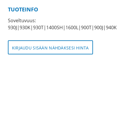
TUOTEINFO
Soveltuvuus:
930J|930K|930T|1400SH|1600L|900T|900J|940K
KIRJAUDU SISÄÄN NÄHDÄKSESI HINTA