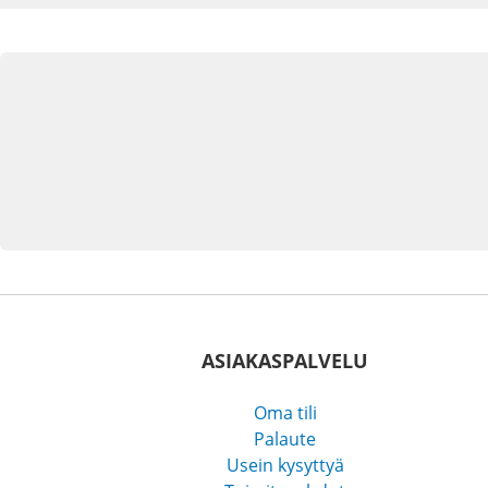
ASIAKASPALVELU
Oma tili
Palaute
Usein kysyttyä