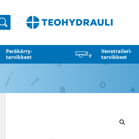
Haku
Peräkärry­
Venetraileri­
tarvikkeet
tarvikkeet