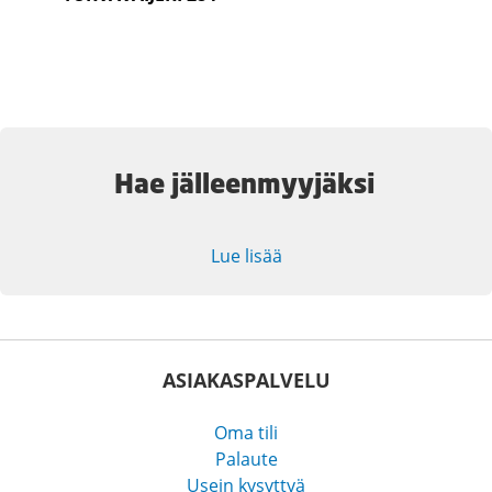
Hae jälleenmyyjäksi
Lue lisää
ASIAKASPALVELU
Oma tili
Palaute
Usein kysyttyä