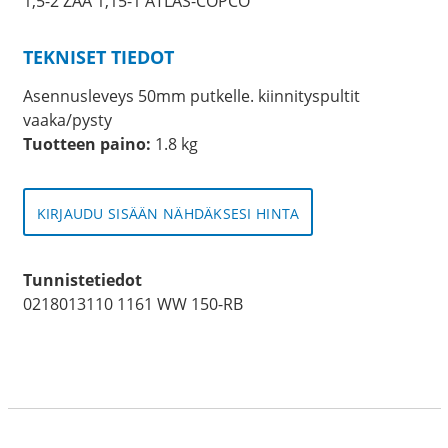
1,5-2 ZAA 1,15-1 ATLAS-COPCO
TEKNISET TIEDOT
Asennusleveys 50mm putkelle. kiinnityspultit
vaaka/pysty
Tuotteen paino:
1.8 kg
KIRJAUDU SISÄÄN NÄHDÄKSESI HINTA
Tunnistetiedot
0218013110 1161 WW 150-RB