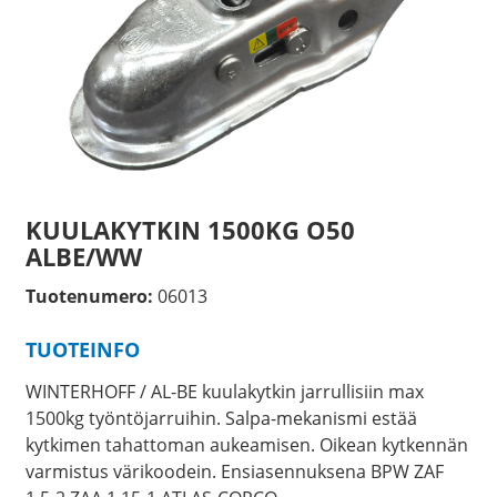
KUULAKYTKIN 1500KG O50
ALBE/WW
Tuotenumero:
06013
TUOTEINFO
WINTERHOFF / AL-BE kuulakytkin jarrullisiin max
1500kg työntöjarruihin. Salpa-mekanismi estää
kytkimen tahattoman aukeamisen. Oikean kytkennän
varmistus värikoodein. Ensiasennuksena BPW ZAF