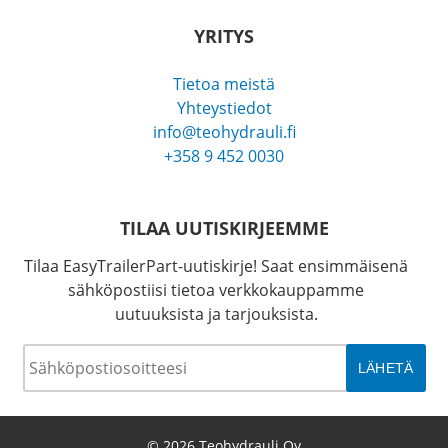
YRITYS
Tietoa meistä
Yhteystiedot
info@teohydrauli.fi
+358 9 452 0030
TILAA UUTISKIRJEEMME
Tilaa EasyTrailerPart-uutiskirje! Saat ensimmäisenä
sähköpostiisi tietoa verkkokauppamme
uutuuksista ja tarjouksista.
Sähköposti
*
© 2026 Teohydrauli Oy