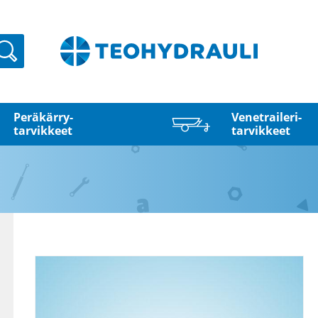
Haku
Peräkärry­
Venetraileri­
tarvikkeet
tarvikkeet