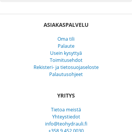
ASIAKASPALVELU
Oma tili
Palaute
Usein kysyttyä
Toimitusehdot
Rekisteri- ja tietosuojaseloste
Palautusohjeet
YRITYS
Tietoa meistä
Yhteystiedot
info@teohydrauli.fi
+358 9 452 0030