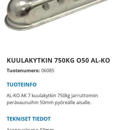
KUULAKYTKIN 750KG O50 AL-KO
Tuotenumero:
06085
TUOTEINFO
AL-KO AK 7 kuulakytkin 750kg jarruttomiin
perävaunuihin 50mm pyöreälle aisalle.
TEKNISET TIEDOT
Asennusleveys 50mm.