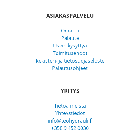
ASIAKASPALVELU
Oma tili
Palaute
Usein kysyttyä
Toimitusehdot
Rekisteri- ja tietosuojaseloste
Palautusohjeet
YRITYS
Tietoa meistä
Yhteystiedot
info@teohydrauli.fi
+358 9 452 0030