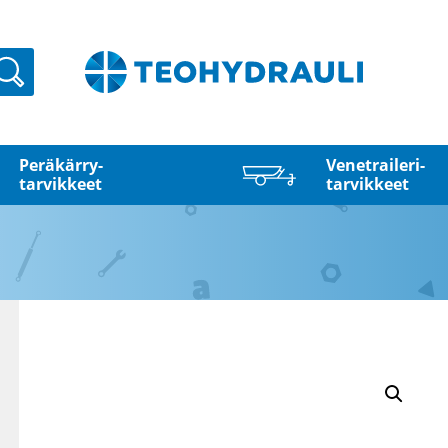
Haku
Peräkärry­
Venetraileri­
tarvikkeet
tarvikkeet