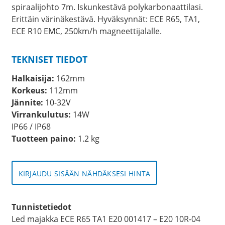
spiraalijohto 7m. Iskunkestävä polykarbonaattilasi.
Erittäin värinäkestävä. Hyväksynnät: ECE R65, TA1,
ECE R10 EMC, 250km/h magneettijalalle.
TEKNISET TIEDOT
Halkaisija:
162mm
Korkeus:
112mm
Jännite:
10-32V
Virrankulutus:
14W
IP66 / IP68
Tuotteen paino:
1.2 kg
KIRJAUDU SISÄÄN NÄHDÄKSESI HINTA
Tunnistetiedot
Led majakka ECE R65 TA1 E20 001417 – E20 10R-04